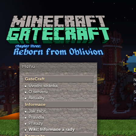
Menu:
GateCraft
N
o
Úvodní stránka
O serveru
S
Aktuality
Č
Informace
Jak začít
Pravidla
Příkazy
Wiki: Informace a rady