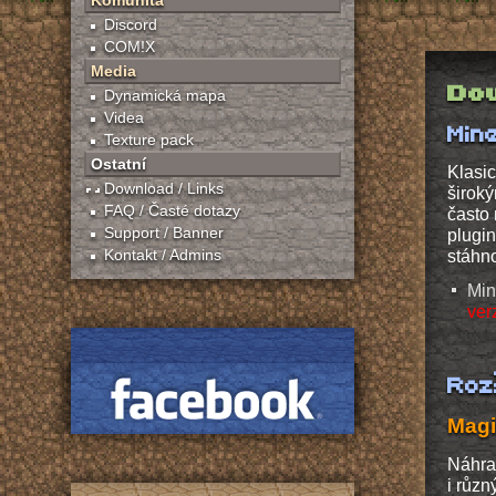
Komunita
Discord
COM!X
Media
Do
Dynamická mapa
Videa
Mine
Texture pack
Ostatní
Klasic
Download / Links
široký
FAQ / Časté dotazy
často 
Support / Banner
plugin
Kontakt / Admins
stáhno
Min
ver
Roz
Magi
Náhrad
i různ