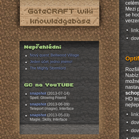
celém 
Mezi p
se hod
verze
lin
dow
Nepřehlédni
Nový quest: Bellwood Village
Opti
Jeden účet, jedno jméno!
The Mighty Stormlord
Rozšiř
Nabízí
možné 
GC na YouTUBE
nastav
schop
snapshot
(2013-07-14)
Spell: Glowing Friend
HD tex
nejlep
snapshot
(2013-06-09)
Teleport (magie), Interface
lin
snapshot
(2013-05-03)
Magie, Skilly, Interface
dow
dow
dow