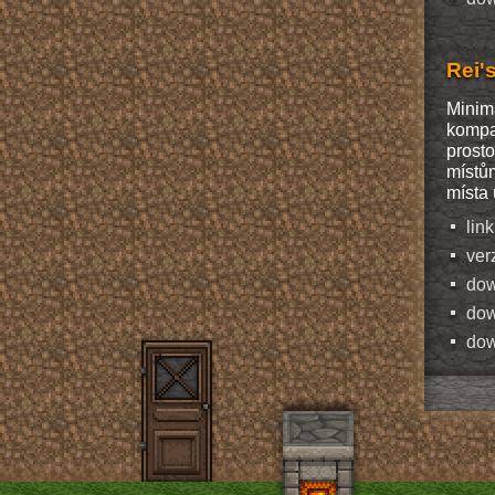
Rei'
Minim
kompas
prosto
místů
místa 
lin
ver
dow
dow
dow