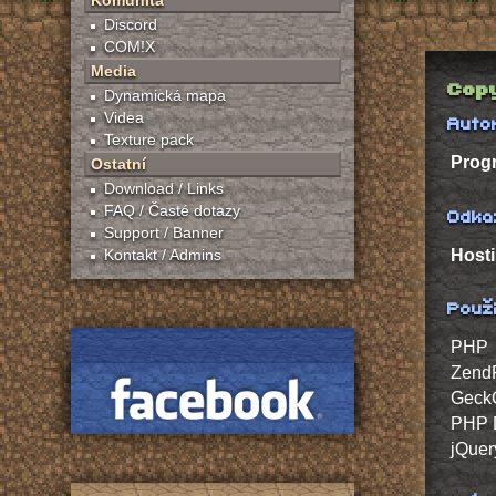
Komunita
Discord
COM!X
Media
Copy
Dynamická mapa
Videa
Auto
Texture pack
Progr
Ostatní
Download / Links
FAQ / Časté dotazy
Odka
Support / Banner
Hosti
Kontakt / Admins
Použi
PHP
Zend
Geck
PHP D
jQuer