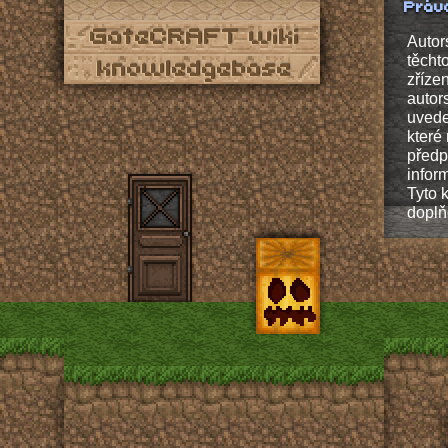
Práv
Autor
těcht
zříze
autor
uvede
které
předpo
infor
Tyto 
doplň