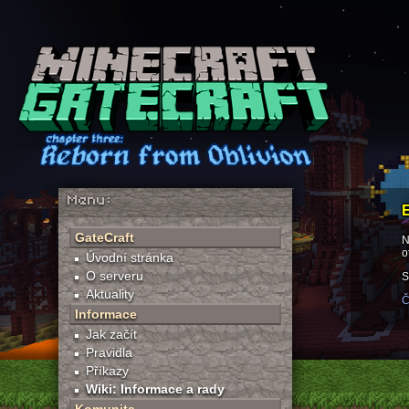
Menu:
GateCraft
N
o
Úvodní stránka
O serveru
S
Aktuality
Č
Informace
Jak začít
Pravidla
Příkazy
Wiki: Informace a rady