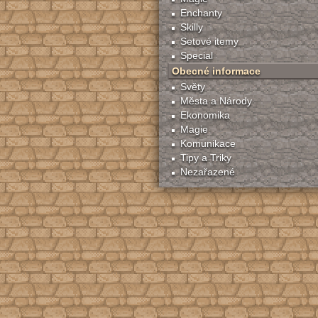
Enchanty
Skilly
Setové itemy
Special
Obecné informace
Světy
Města a Národy
Ekonomika
Magie
Komunikace
Tipy a Triky
Nezařazené