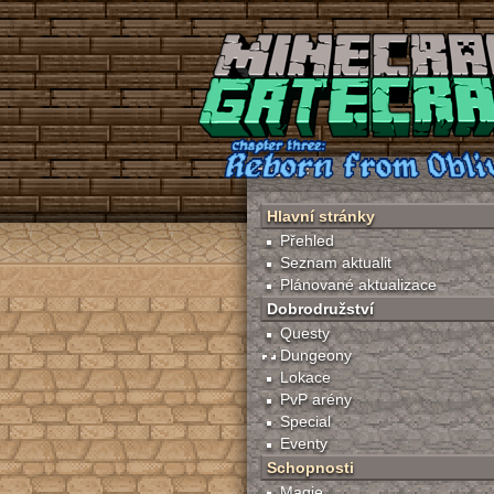
Menu:
Hlavní stránky
Přehled
Seznam aktualit
Plánované aktualizace
Dobrodružství
Questy
Dungeony
Lokace
PvP arény
Special
Eventy
Schopnosti
Magie