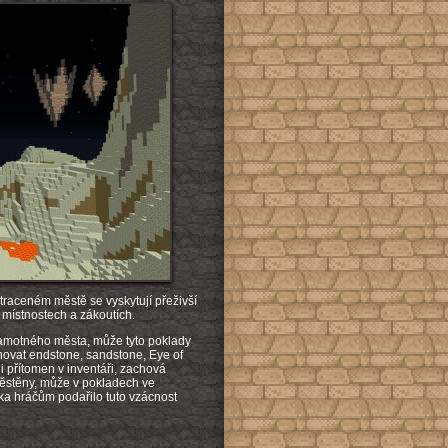
traceném městě se vyskytují přeživší
 místnostech a zákoutích.
amotného města, může tyto poklady
ahovat endstone, sandstone, Eye of
-li přítomen v inventáři, zachová
štěstěny, může v pokladech ve
ka hráčům podařilo tuto vzácnost