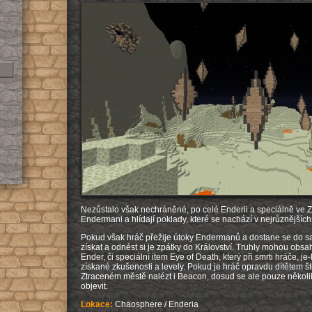
Nezůstalo však nechráněné, po celé Enderii a speciálně ve Z
Endermani a hlídají poklady, které se nachází v nejrůznějších
Pokud však hráč přežije útoky Endermanů a dostane se do s
získat a odnést si je zpátky do Království. Truhly mohou obs
Ender, či speciální item Eye of Death, který při smrti hráče, je
získané zkušenosti a levely. Pokud je hráč opravdu dítětem 
Ztraceném městě nalézt i Beacon, dosud se ale pouze několi
objevit.
Lokace:
Chaosphere / Enderia