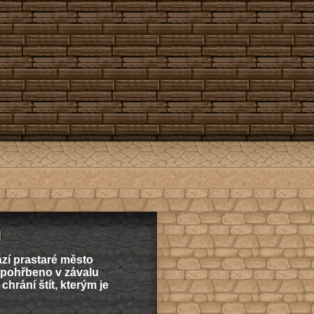
]
zí prastaré město
 pohřbeno v závalu
hrání štít, kterým je